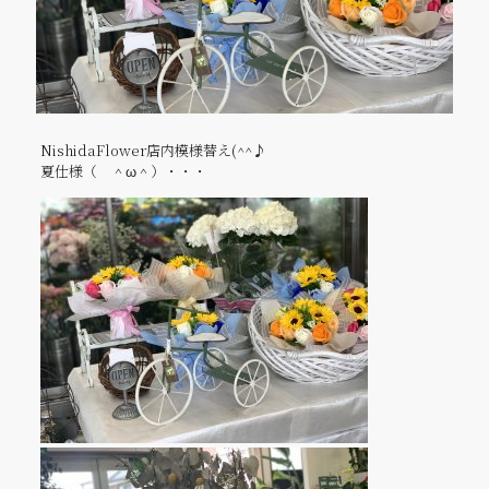
NishidaFlower店内模様替え(^^♪
夏仕様（ ＾ω＾）・・・