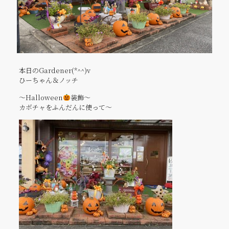
本日のGardener(*^^)v
ひーちゃん＆ノッチ
～Halloween
装飾～
カボチャをふんだんに使って～