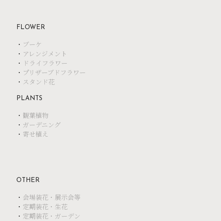
FLOWER
・
ブーケ
・
アレンジメント
・
ドライフラワー
・
プリザーブドフラワー
・
スタンド花
PLANTS
・
観葉植物
・
ガーデニング
・
寄せ植え
OTHER
・
会場装花・展示会等
・
定期装花・生花
・
定期装花・ガーデン