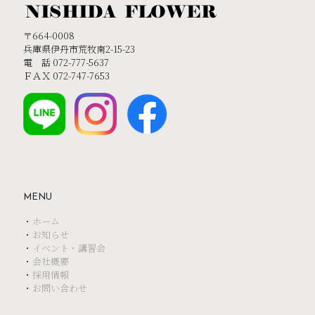
〒664-0008
兵庫県伊丹市荒牧南2-15-23
電 話 072-777-5637
ＦＡＸ 072-747-7653
MENU
・
ホーム
・
お知らせ
・
イベント・講習会
・
会社概要
・
採用情報
・
お問い合わせ