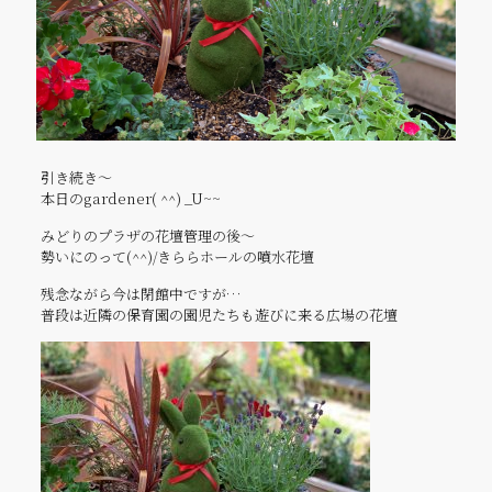
引き続き～
本日のgardener( ^^) _U~~
みどりのプラザの花壇管理の後～
勢いにのって(^^)/きららホールの噴水花壇
残念ながら今は閉館中ですが…
普段は近隣の保育園の園児たちも遊びに来る広場の花壇