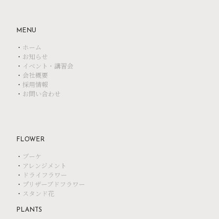
MENU
・
ホーム
・
お知らせ
・
イベント・講習会
・
会社概要
・
採用情報
・
お問い合わせ
FLOWER
・
ブーケ
・
アレンジメント
・
ドライフラワー
・
プリザーブドフラワー
・
スタンド花
PLANTS