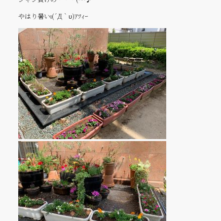
やはり暑いι(´Д｀υ)ｱﾂｨｰ