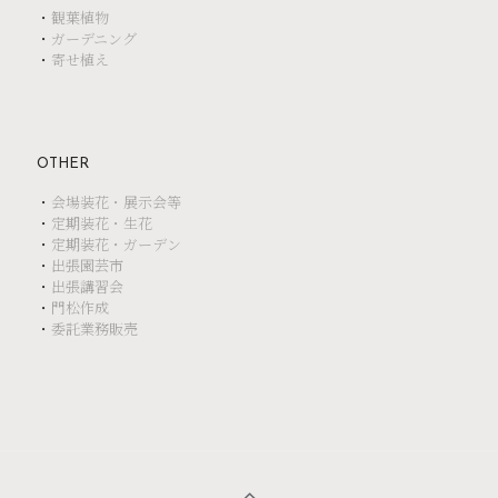
・
観葉植物
・
ガーデニング
・
寄せ植え
OTHER
・
会場装花・展示会等
・
定期装花・生花
・
定期装花・ガーデン
・
出張園芸市
・
出張講習会
・
門松作成
・
委託業務販売