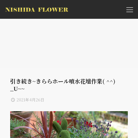
引き続き~きららホール噴水花壇作業( ^^)
_U~~
2021年4月26日