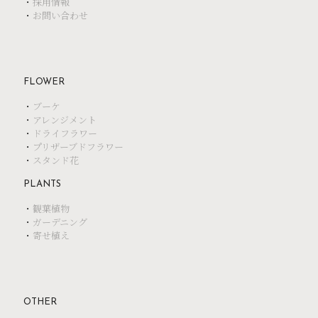
・
採用情報
・
お問い合わせ
FLOWER
・
ブーケ
・
アレンジメント
・
ドライフラワー
・
プリザーブドフラワー
・
スタンド花
PLANTS
・
観葉植物
・
ガーデニング
・
寄せ植え
OTHER