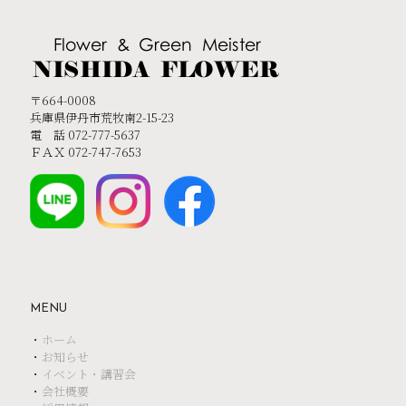
〒664-0008
兵庫県伊丹市荒牧南2-15-23
電 話 072-777-5637
ＦＡＸ 072-747-7653
MENU
・
ホーム
・
お知らせ
・
イベント・講習会
・
会社概要