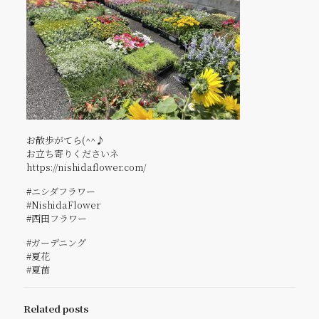
お散歩がてら(^^♪
お立ち寄りくださいネ
https://nishidaflower.com/
#ニシダフラワー
#NishidaFlower
#西田フラワー
#ガーデニング
#夏花
#夏苗
Related posts