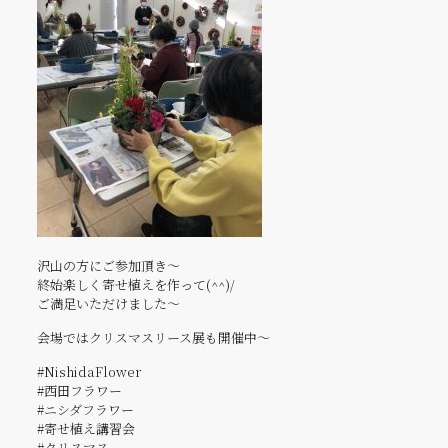
沢山の方にご参加頂き～
終始楽しく寄せ植えを作って(^^)/
ご満足いただけました～
会場ではクリスマスリース展も開催中～
#NishidaFlower
#西田フラワー
#ニシダフラワー
#寄せ植え講習会
#クリスマス