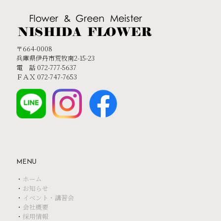
〒664-0008
兵庫県伊丹市荒牧南2-15-23
電 話 072-777-5637
ＦＡＸ 072-747-7653
MENU
・
ホーム
・
お知らせ
・
イベント・講習会
・
会社概要
・
採用情報