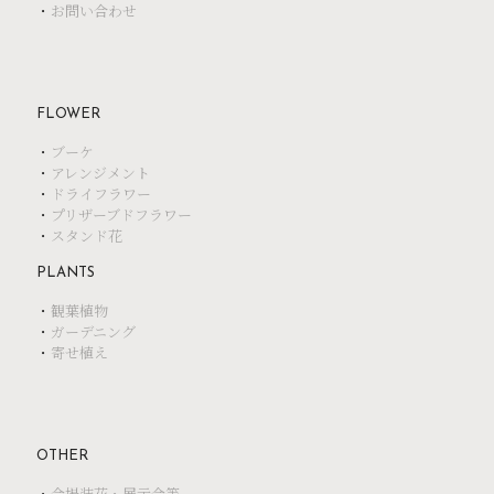
・
お問い合わせ
FLOWER
・
ブーケ
・
アレンジメント
・
ドライフラワー
・
プリザーブドフラワー
・
スタンド花
PLANTS
・
観葉植物
・
ガーデニング
・
寄せ植え
OTHER
・
会場装花・展示会等