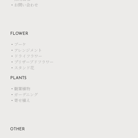
・
お問い合わせ
FLOWER
・
ブーケ
・
アレンジメント
・
ドライフラワー
・
プリザーブドフラワー
・
スタンド花
PLANTS
・
観葉植物
・
ガーデニング
・
寄せ植え
OTHER