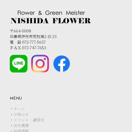
〒664-0008
兵庫県伊丹市荒牧南2-15-23
電 話 072-777-5637
ＦＡＸ 072-747-7653
MENU
・
ホーム
・
お知らせ
・
イベント・講習会
・
会社概要
・
採用情報