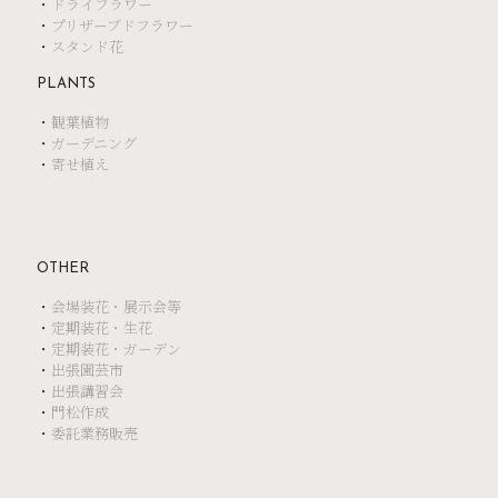
・
ドライフラワー
・
プリザーブドフラワー
・
スタンド花
PLANTS
・
観葉植物
・
ガーデニング
・
寄せ植え
OTHER
・
会場装花・展示会等
・
定期装花・生花
・
定期装花・ガーデン
・
出張園芸市
・
出張講習会
・
門松作成
・
委託業務販売